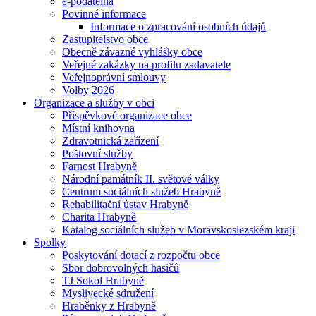
e-podatelna
Povinné informace
Informace o zpracování osobních údajů
Zastupitelstvo obce
Obecně závazné vyhlášky obce
Veřejné zakázky na profilu zadavatele
Veřejnoprávní smlouvy
Volby 2026
Organizace a služby v obci
Příspěvkové organizace obce
Místní knihovna
Zdravotnická zařízení
Poštovní služby
Farnost Hrabyně
Národní památník II. světové války
Centrum sociálních služeb Hrabyně
Rehabilitační ústav Hrabyně
Charita Hrabyně
Katalog sociálních služeb v Moravskoslezském kraji
Spolky
Poskytování dotací z rozpočtu obce
Sbor dobrovolných hasičů
TJ Sokol Hrabyně
Myslivecké sdružení
Hraběnky z Hrabyně