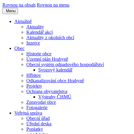
Rovnou na obsah
Rovnou na menu
Menu
Aktuálně
Aktuality
Kalendář akcí
Aktuality z okolních obcí
Inzerce
Obec
Historie obce
Územní plán Hrabyně
Obecní systém odpadového hospodářství
Svozový kalendář
Hřbitov
Odkanalizování obce Hrabyně
Projekty
Ochrana obyvatelstva
Výstrahy ČHMÚ
Zpravodaj obce
Fotogalerie
Veřejná správa
Obecní úřad
Úřední deska
Poplatky