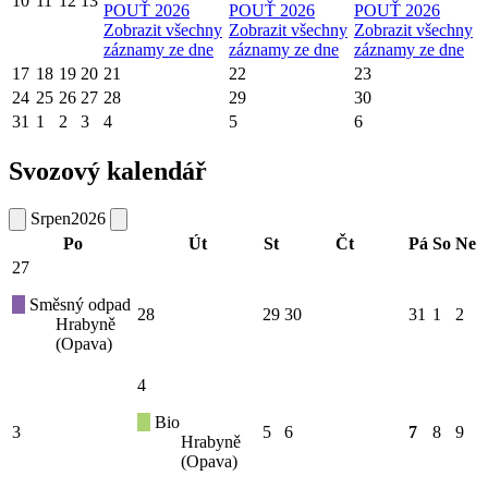
10
11
12
13
POUŤ 2026
POUŤ 2026
POUŤ 2026
Zobrazit všechny
Zobrazit všechny
Zobrazit všechny
záznamy ze dne
záznamy ze dne
záznamy ze dne
17
18
19
20
21
22
23
24
25
26
27
28
29
30
31
1
2
3
4
5
6
Svozový kalendář
Srpen
2026
Po
Út
St
Čt
Pá
So
Ne
27
Směsný odpad
28
29
30
31
1
2
Hrabyně
(Opava)
4
Bio
3
5
6
7
8
9
Hrabyně
(Opava)