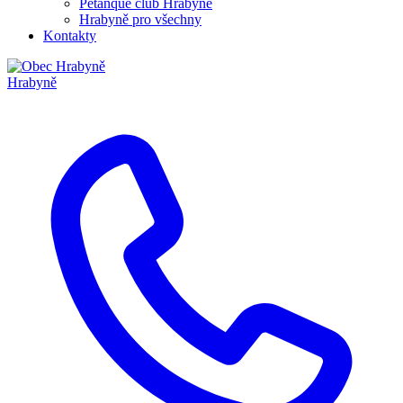
Pétanque club Hrabyně
Hrabyně pro všechny
Kontakty
Hrabyně