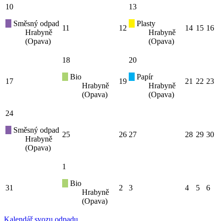
10
13
Směsný odpad
Plasty
11
12
14
15
16
Hrabyně
Hrabyně
(Opava)
(Opava)
18
20
Bio
Papír
17
19
21
22
23
Hrabyně
Hrabyně
(Opava)
(Opava)
24
Směsný odpad
25
26
27
28
29
30
Hrabyně
(Opava)
1
Bio
31
2
3
4
5
6
Hrabyně
(Opava)
Kalendář svozu odpadu