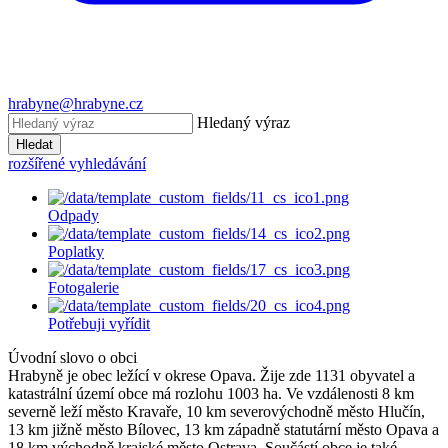
hrabyne@hrabyne.cz
Hledaný výraz
Hledat
rozšířené vyhledávání
Odpady
Poplatky
Fotogalerie
Potřebuji vyřídit
Úvodní slovo o obci
Hrabyně je obec ležící v okrese Opava. Žije zde 1131 obyvatel a
katastrální území obce má rozlohu 1003 ha. Ve vzdálenosti 8 km
severně leží město Kravaře, 10 km severovýchodně město Hlučín,
13 km jižně město Bílovec, 13 km západně statutární město Opava a
18 km východně krajské město Ostrava. Součástí obce je také