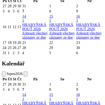
Po
Út
St
Čt
Pá
So
Ne
27
28
29
30
31
1
2
3
4
5
6
7
8
9
14
15
16
1
1
1
HRABYŇSKÁ
HRABYŇSKÁ
HRABYŇSKÁ
10
11
12
13
POUŤ 2026
POUŤ 2026
POUŤ 2026
Zobrazit všechny
Zobrazit všechny
Zobrazit všechny
záznamy ze dne
záznamy ze dne
záznamy ze dne
17
18
19
20
21
22
23
24
25
26
27
28
29
30
31
1
2
3
4
5
6
Kalendář
Srpen
2026
Po
Út
St
Čt
Pá
So
Ne
27
28
29
30
31
1
2
3
4
5
6
7
8
9
14
15
16
1
1
1
HRABYŇSKÁ
HRABYŇSKÁ
HRABYŇSKÁ