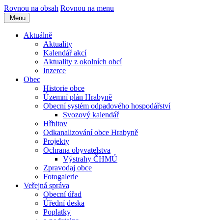
Rovnou na obsah
Rovnou na menu
Menu
Aktuálně
Aktuality
Kalendář akcí
Aktuality z okolních obcí
Inzerce
Obec
Historie obce
Územní plán Hrabyně
Obecní systém odpadového hospodářství
Svozový kalendář
Hřbitov
Odkanalizování obce Hrabyně
Projekty
Ochrana obyvatelstva
Výstrahy ČHMÚ
Zpravodaj obce
Fotogalerie
Veřejná správa
Obecní úřad
Úřední deska
Poplatky