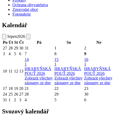
Projekty
Ochrana obyvatelstva
Zpravodaj obce
Fotogalerie
Kalendář
Srpen
2026
Po
Út
St
Čt
Pá
So
Ne
27
28
29
30
31
1
2
3
4
5
6
7
8
9
14
15
16
1
1
1
HRABYŇSKÁ
HRABYŇSKÁ
HRABYŇSKÁ
10
11
12
13
POUŤ 2026
POUŤ 2026
POUŤ 2026
Zobrazit všechny
Zobrazit všechny
Zobrazit všechny
záznamy ze dne
záznamy ze dne
záznamy ze dne
17
18
19
20
21
22
23
24
25
26
27
28
29
30
31
1
2
3
4
5
6
Svozový kalendář