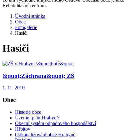
Rehabilitační centrum.
Úvodní stránka
Obec
Fotogalerie
Hasiči
Hasiči
&quot;Záchrana&quot; ZŠ
1. 11. 2010
Obec
Historie obce
Územní plán Hrabyně
Obecní systém odpadového hospodářství
Hřbitov
Odkanalizování obce Hrabyně