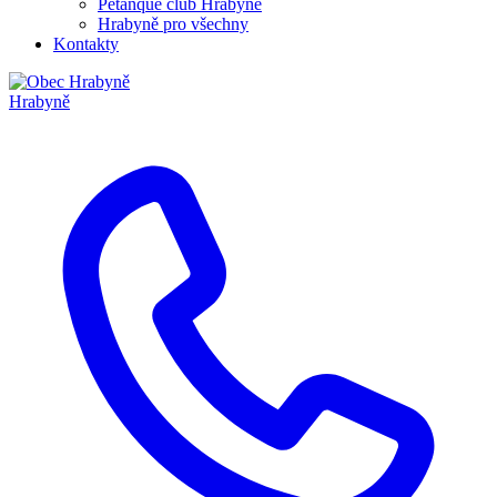
Pétanque club Hrabyně
Hrabyně pro všechny
Kontakty
Hrabyně