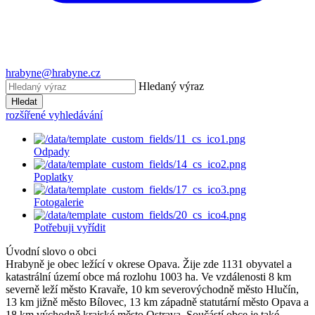
hrabyne@hrabyne.cz
Hledaný výraz
Hledat
rozšířené vyhledávání
Odpady
Poplatky
Fotogalerie
Potřebuji vyřídit
Úvodní slovo o obci
Hrabyně je obec ležící v okrese Opava. Žije zde 1131 obyvatel a
katastrální území obce má rozlohu 1003 ha. Ve vzdálenosti 8 km
severně leží město Kravaře, 10 km severovýchodně město Hlučín,
13 km jižně město Bílovec, 13 km západně statutární město Opava a
18 km východně krajské město Ostrava. Součástí obce je také