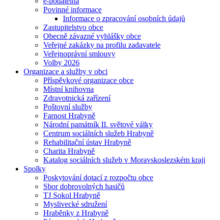
e-podatelna
Povinné informace
Informace o zpracování osobních údajů
Zastupitelstvo obce
Obecně závazné vyhlášky obce
Veřejné zakázky na profilu zadavatele
Veřejnoprávní smlouvy
Volby 2026
Organizace a služby v obci
Příspěvkové organizace obce
Místní knihovna
Zdravotnická zařízení
Poštovní služby
Farnost Hrabyně
Národní památník II. světové války
Centrum sociálních služeb Hrabyně
Rehabilitační ústav Hrabyně
Charita Hrabyně
Katalog sociálních služeb v Moravskoslezském kraji
Spolky
Poskytování dotací z rozpočtu obce
Sbor dobrovolných hasičů
TJ Sokol Hrabyně
Myslivecké sdružení
Hraběnky z Hrabyně