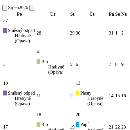
Srpen
2026
Po
Út
St
Čt
Pá
So
Ne
27
Směsný odpad
28
29
30
31
1
2
Hrabyně
(Opava)
4
Bio
3
5
6
7
8
9
Hrabyně
(Opava)
10
13
Směsný odpad
Plasty
11
12
14
15
16
Hrabyně
Hrabyně
(Opava)
(Opava)
18
20
Bio
Papír
17
19
21
22
23
Hrabyně
Hrabyně