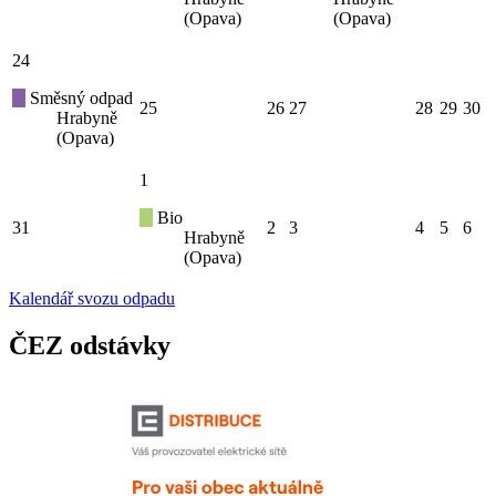
(Opava)
(Opava)
24
Směsný odpad
25
26
27
28
29
30
Hrabyně
(Opava)
1
Bio
31
2
3
4
5
6
Hrabyně
(Opava)
Kalendář svozu odpadu
ČEZ odstávky