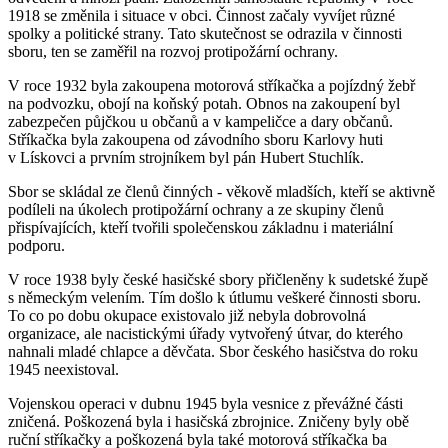
1918 se změnila i situace v obci. Činnost začaly vyvíjet různé
spolky a politické strany. Tato skutečnost se odrazila v činnosti
sboru, ten se zaměřil na rozvoj protipožární ochrany.
V roce 1932 byla zakoupena motorová stříkačka a pojízdný žebř
na podvozku, obojí na koňský potah. Obnos na zakoupení byl
zabezpečen půjčkou u občanů a v kampeličce a dary občanů.
Stříkačka byla zakoupena od závodního sboru Karlovy huti
v Lískovci a prvním strojníkem byl pán Hubert Stuchlík.
Sbor se skládal ze členů činných - věkově mladších, kteří se aktivně
podíleli na úkolech protipožární ochrany a ze skupiny členů
přispívajících, kteří tvořili společenskou základnu i materiální
podporu.
V roce 1938 byly české hasičské sbory přičleněny k sudetské župě
s německým velením. Tím došlo k útlumu veškeré činnosti sboru.
To co po dobu okupace existovalo již nebyla dobrovolná
organizace, ale nacistickými úřady vytvořený útvar, do kterého
nahnali mladé chlapce a děvčata. Sbor českého hasičstva do roku
1945 neexistoval.
Vojenskou operaci v dubnu 1945 byla vesnice z převážné části
zničená. Poškozená byla i hasičská zbrojnice. Zničeny byly obě
ruční stříkačky a poškozená byla také motorová stříkačka ba