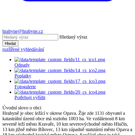
hrabyne@hrabyne.cz
Hledaný výraz
Hledat
rozšířené vyhledávání
Odpady
Poplatky
Fotogalerie
Potřebuji vyřídit
Úvodní slovo o obci
Hrabyně je obec ležící v okrese Opava. Žije zde 1131 obyvatel a
katastrální území obce má rozlohu 1003 ha. Ve vzdálenosti 8 km
severně leží město Kravaře, 10 km severovýchodně město Hlučín,
13 km jižně město Bílovec, 13 km západně statutární město Opava a
18 km východně krajské město Ostrava. Součástí obce je také