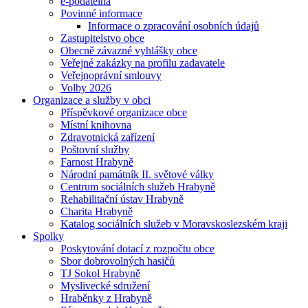
e-podatelna
Povinné informace
Informace o zpracování osobních údajů
Zastupitelstvo obce
Obecně závazné vyhlášky obce
Veřejné zakázky na profilu zadavatele
Veřejnoprávní smlouvy
Volby 2026
Organizace a služby v obci
Příspěvkové organizace obce
Místní knihovna
Zdravotnická zařízení
Poštovní služby
Farnost Hrabyně
Národní památník II. světové války
Centrum sociálních služeb Hrabyně
Rehabilitační ústav Hrabyně
Charita Hrabyně
Katalog sociálních služeb v Moravskoslezském kraji
Spolky
Poskytování dotací z rozpočtu obce
Sbor dobrovolných hasičů
TJ Sokol Hrabyně
Myslivecké sdružení
Hraběnky z Hrabyně