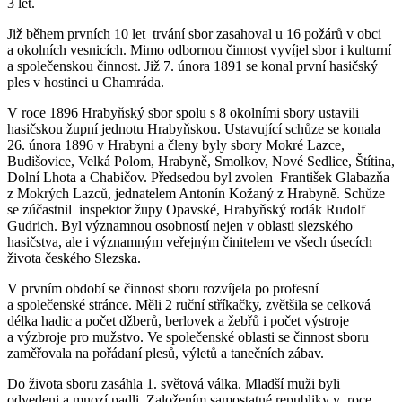
3 let.
Již během prvních 10 let trvání sbor zasahoval u 16 požárů v obci
a okolních vesnicích. Mimo odbornou činnost vyvíjel sbor i kulturní
a společenskou činnost. Již 7. února 1891 se konal první hasičský
ples v hostinci u Chamráda.
V roce 1896 Hrabyňský sbor spolu s 8 okolními sbory ustavili
hasičskou župní jednotu Hrabyňskou. Ustavující schůze se konala
26. února 1896 v Hrabyni a členy byly sbory Mokré Lazce,
Budišovice, Velká Polom, Hrabyně, Smolkov, Nové Sedlice, Štítina,
Dolní Lhota a Chabičov. Předsedou byl zvolen František Glabazňa
z Mokrých Lazců, jednatelem Antonín Kožaný z Hrabyně. Schůze
se zúčastnil inspektor župy Opavské, Hrabyňský rodák Rudolf
Gudrich. Byl významnou osobností nejen v oblasti slezského
hasičstva, ale i významným veřejným činitelem ve všech úsecích
života českého Slezska.
V prvním období se činnost sboru rozvíjela po profesní
a společenské stránce. Měli 2 ruční stříkačky, zvětšila se celková
délka hadic a počet džberů, berlovek a žebřů i počet výstroje
a výzbroje pro mužstvo. Ve společenské oblasti se činnost sboru
zaměřovala na pořádaní plesů, výletů a tanečních zábav.
Do života sboru zasáhla 1. světová válka. Mladší muži byli
odvedeni a mnozí padli. Založením samostatné republiky v roce