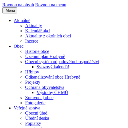
Rovnou na obsah
Rovnou na menu
Menu
Aktuálně
Aktuality
Kalendář akcí
Aktuality z okolních obcí
Inzerce
Obec
Historie obce
Územní plán Hrabyně
Obecní systém odpadového hospodářství
Svozový kalendář
Hřbitov
Odkanalizování obce Hrabyně
Projekty
Ochrana obyvatelstva
Výstrahy ČHMÚ
Zpravodaj obce
Fotogalerie
Veřejná správa
Obecní úřad
Úřední deska
Poplatky