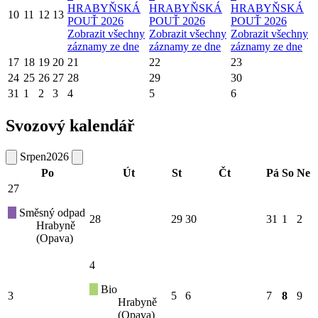
HRABYŇSKÁ
HRABYŇSKÁ
HRABYŇSKÁ
10
11
12
13
POUŤ 2026
POUŤ 2026
POUŤ 2026
Zobrazit všechny
Zobrazit všechny
Zobrazit všechny
záznamy ze dne
záznamy ze dne
záznamy ze dne
17
18
19
20
21
22
23
24
25
26
27
28
29
30
31
1
2
3
4
5
6
Svozový kalendář
Srpen
2026
Po
Út
St
Čt
Pá
So
Ne
27
Směsný odpad
28
29
30
31
1
2
Hrabyně
(Opava)
4
Bio
3
5
6
7
8
9
Hrabyně
(Opava)