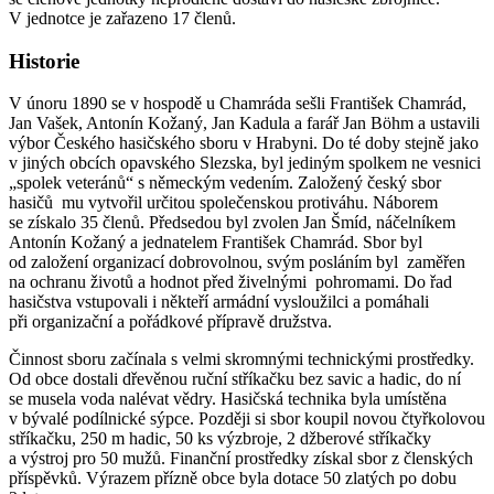
V jednotce je zařazeno 17 členů.
Historie
V únoru 1890 se v hospodě u Chamráda sešli František Chamrád,
Jan Vašek, Antonín Kožaný, Jan Kadula a farář Jan Böhm a ustavili
výbor Českého hasičského sboru v Hrabyni. Do té doby stejně jako
v jiných obcích opavského Slezska, byl jediným spolkem ne vesnici
„spolek veteránů“ s německým vedením. Založený český sbor
hasičů mu vytvořil určitou společenskou protiváhu. Náborem
se získalo 35 členů. Předsedou byl zvolen Jan Šmíd, náčelníkem
Antonín Kožaný a jednatelem František Chamrád. Sbor byl
od založení organizací dobrovolnou, svým posláním byl zaměřen
na ochranu životů a hodnot před živelnými pohromami. Do řad
hasičstva vstupovali i někteří armádní vysloužilci a pomáhali
při organizační a pořádkové přípravě družstva.
Činnost sboru začínala s velmi skromnými technickými prostředky.
Od obce dostali dřevěnou ruční stříkačku bez savic a hadic, do ní
se musela voda nalévat vědry. Hasičská technika byla umístěna
v bývalé podílnické sýpce. Později si sbor koupil novou čtyřkolovou
stříkačku, 250 m hadic, 50 ks výzbroje, 2 džberové stříkačky
a výstroj pro 50 mužů. Finanční prostředky získal sbor z členských
příspěvků. Výrazem přízně obce byla dotace 50 zlatých po dobu