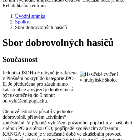
Rehabilitační centrum.
Úvodní stránka
Spolky
Sbor dobrovolných hasičů
Sbor dobrovolných hasičů
Současnost
Jednotka JSDHo Hrabyně je zařazena
v Plošném pokrytí do kategorie JPO
II. Je předurčena pro zásah mimo
katastr obce a výjezd jednotky musí
být uskutečněn do 5 minut
od vyhlášení poplachu.
Členové jednotky působí v jednotce
dobrovolně, při svém „civilním“
zaměstnání. V případě vyhlášení požárního poplachu v naší obci
sirénou PO a sirénou CO, popřípadě svolávacím zařízením
KANGA +, které je v současné době ve zkušebním provozu
se členové jednotky neprodleně dostaví do hasičské zbrojnice.