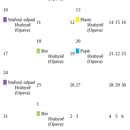
10
13
Směsný odpad
Plasty
11
12
14
15
16
Hrabyně
Hrabyně
(Opava)
(Opava)
18
20
Bio
Papír
17
19
21
22
23
Hrabyně
Hrabyně
(Opava)
(Opava)
24
Směsný odpad
25
26
27
28
29
30
Hrabyně
(Opava)
1
Bio
31
2
3
4
5
6
Hrabyně
(Opava)