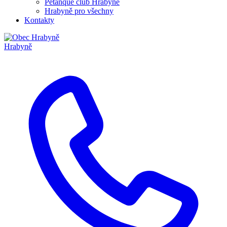
Pétanque club Hrabyně
Hrabyně pro všechny
Kontakty
Hrabyně