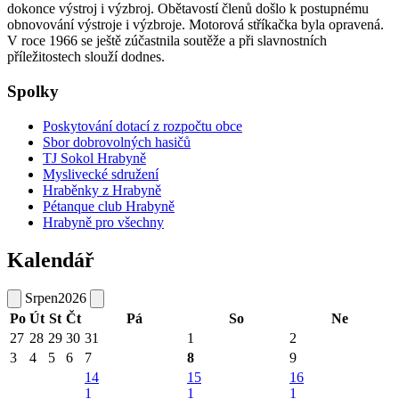
dokonce výstroj i výzbroj. Obětavostí členů došlo k postupnému
obnovování výstroje i výzbroje. Motorová stříkačka byla opravená.
V roce 1966 se ještě zúčastnila soutěže a při slavnostních
příležitostech slouží dodnes.
Spolky
Poskytování dotací z rozpočtu obce
Sbor dobrovolných hasičů
TJ Sokol Hrabyně
Myslivecké sdružení
Hraběnky z Hrabyně
Pétanque club Hrabyně
Hrabyně pro všechny
Kalendář
Srpen
2026
Po
Út
St
Čt
Pá
So
Ne
27
28
29
30
31
1
2
3
4
5
6
7
8
9
14
15
16
1
1
1