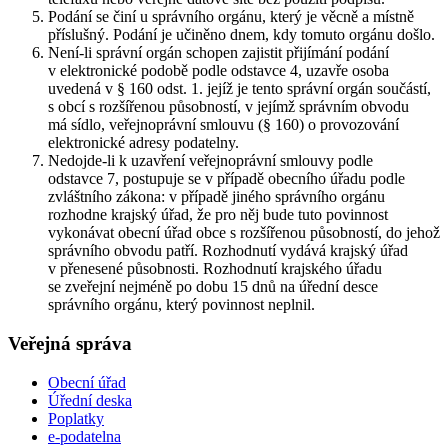
Podání se činí u správního orgánu, který je věcně a místně
příslušný. Podání je učiněno dnem, kdy tomuto orgánu došlo.
Není-li správní orgán schopen zajistit přijímání podání
v elektronické podobě podle odstavce 4, uzavře osoba
uvedená v § 160 odst. 1. jejíž je tento správní orgán součástí,
s obcí s rozšířenou působností, v jejímž správním obvodu
má sídlo, veřejnoprávní smlouvu (§ 160) o provozování
elektronické adresy podatelny.
Nedojde-li k uzavření veřejnoprávní smlouvy podle
odstavce 7, postupuje se v případě obecního úřadu podle
zvláštního zákona: v případě jiného správního orgánu
rozhodne krajský úřad, že pro něj bude tuto povinnost
vykonávat obecní úřad obce s rozšířenou působností, do jehož
správního obvodu patří. Rozhodnutí vydává krajský úřad
v přenesené působnosti. Rozhodnutí krajského úřadu
se zveřejní nejméně po dobu 15 dnů na úřední desce
správního orgánu, který povinnost neplnil.
Veřejná správa
Obecní úřad
Úřední deska
Poplatky
e-podatelna