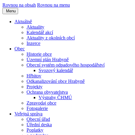
Rovnou na obsah
Rovnou na menu
Menu
Aktuálně
Aktuality
Kalendář akcí
Aktuality z okolních obcí
Inzerce
Obec
Historie obce
Územní plán Hrabyně
Obecní systém odpadového hospodářství
Svozový kalendář
Hřbitov
Odkanalizování obce Hrabyně
Projekty
Ochrana obyvatelstva
Výstrahy ČHMÚ
Zpravodaj obce
Fotogalerie
Veřejná správa
Obecní úřad
Úřední deska
Poplatky