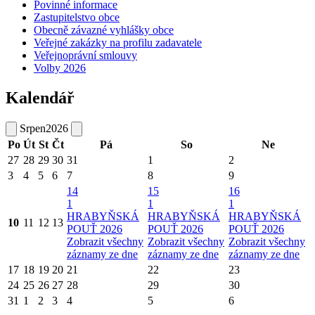
Povinné informace
Zastupitelstvo obce
Obecně závazné vyhlášky obce
Veřejné zakázky na profilu zadavatele
Veřejnoprávní smlouvy
Volby 2026
Kalendář
Srpen
2026
Po
Út
St
Čt
Pá
So
Ne
27
28
29
30
31
1
2
3
4
5
6
7
8
9
14
15
16
1
1
1
HRABYŇSKÁ
HRABYŇSKÁ
HRABYŇSKÁ
10
11
12
13
POUŤ 2026
POUŤ 2026
POUŤ 2026
Zobrazit všechny
Zobrazit všechny
Zobrazit všechny
záznamy ze dne
záznamy ze dne
záznamy ze dne
17
18
19
20
21
22
23
24
25
26
27
28
29
30
31
1
2
3
4
5
6