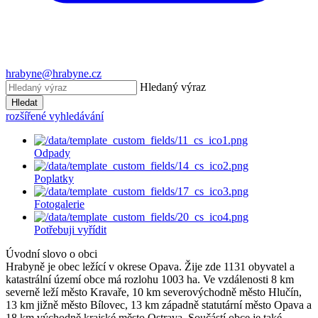
hrabyne@hrabyne.cz
Hledaný výraz
Hledat
rozšířené vyhledávání
Odpady
Poplatky
Fotogalerie
Potřebuji vyřídit
Úvodní slovo o obci
Hrabyně je obec ležící v okrese Opava. Žije zde 1131 obyvatel a
katastrální území obce má rozlohu 1003 ha. Ve vzdálenosti 8 km
severně leží město Kravaře, 10 km severovýchodně město Hlučín,
13 km jižně město Bílovec, 13 km západně statutární město Opava a
18 km východně krajské město Ostrava. Součástí obce je také