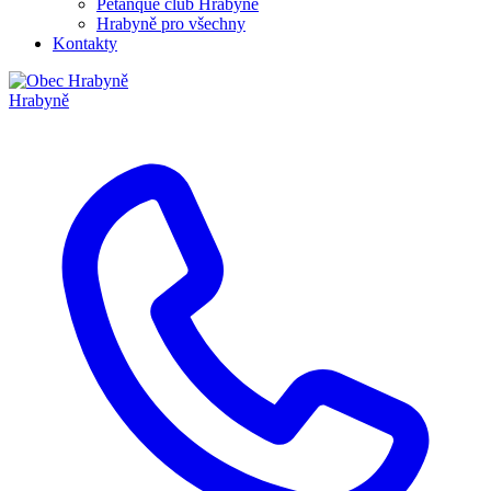
Pétanque club Hrabyně
Hrabyně pro všechny
Kontakty
Hrabyně