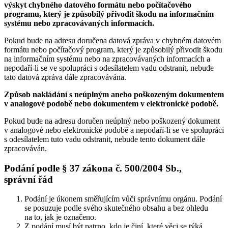
výskyt chybného datového formátu nebo počítačového
programu, který je způsobilý přivodit škodu na informačním
systému nebo zpracovávaných informacích.
Pokud bude na adresu doručena datová zpráva v chybném datovém
formátu nebo počítačový program, který je způsobilý přivodit škodu
na informačním systému nebo na zpracovávaných informacích a
nepodaří-li se ve spolupráci s odesílatelem vadu odstranit, nebude
tato datová zpráva dále zpracovávána.
Způsob nakládání s neúplným anebo poškozeným dokumentem
v analogové podobě nebo dokumentem v elektronické podobě.
Pokud bude na adresu doručen neúplný nebo poškozený dokument
v analogové nebo elektronické podobě a nepodaří-li se ve spolupráci
s odesílatelem tuto vadu odstranit, nebude tento dokument dále
zpracováván.
Podání podle § 37 zákona č. 500/2004 Sb.,
správní řád
Podání je úkonem směřujícím vůči správnímu orgánu. Podání
se posuzuje podle svého skutečného obsahu a bez ohledu
na to, jak je označeno.
Z podání musí být patrno, kdo je činí, které věci se týká