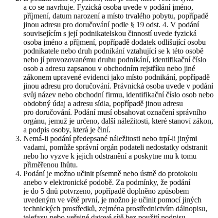
a co se navrhuje. Fyzická osoba uvede v podání jméno,
příjmení, datum narození a místo trvalého pobytu, popřípadě
jinou adresu pro doručování podle § 19 odst. 4. V podání
souvisejícím s její podnikatelskou činností uvede fyzická
osoba jméno a příjmení, popřípadě dodatek odlišující osobu
podnikatele nebo druh podnikání vztahující se k této osobě
nebo jí provozovanému druhu podnikání, identifikační číslo
osob a adresu zapsanou v obchodním rejstříku nebo jiné
zákonem upravené evidenci jako místo podnikání, popřípadě
jinou adresu pro doručování. Právnická osoba uvede v podání
svůj název nebo obchodní firmu, identifikační číslo osob nebo
obdobný údaj a adresu sídla, popřípadě jinou adresu
pro doručování. Podání musí obsahovat označení správního
orgánu, jemuž je určeno, další náležitosti, které stanoví zákon,
a podpis osoby, která je činí.
Nemá-li podání předepsané náležitosti nebo trpí-li jinými
vadami, pomůže správní orgán podateli nedostatky odstranit
nebo ho vyzve k jejich odstranění a poskytne mu k tomu
přiměřenou lhůtu.
Podání je možno učinit písemně nebo ústně do protokolu
anebo v elektronické podobě. Za podmínky, že podání
je do 5 dnů potvrzeno, popřípadě doplněno způsobem
uvedeným ve větě první, je možno je učinit pomocí jiných
technických prostředků, zejména prostřednictvím dálnopisu,
telefaxu nebo veřejné datové sítě bez použití podpisu.