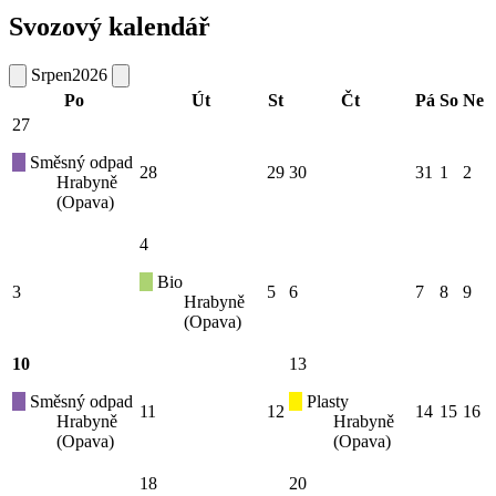
Svozový kalendář
Srpen
2026
Po
Út
St
Čt
Pá
So
Ne
27
Směsný odpad
28
29
30
31
1
2
Hrabyně
(Opava)
4
Bio
3
5
6
7
8
9
Hrabyně
(Opava)
10
13
Směsný odpad
Plasty
11
12
14
15
16
Hrabyně
Hrabyně
(Opava)
(Opava)
18
20