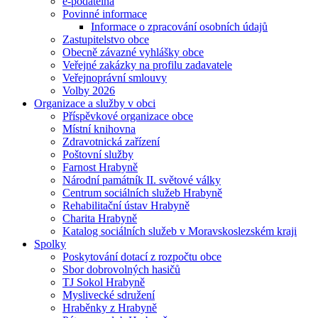
e-podatelna
Povinné informace
Informace o zpracování osobních údajů
Zastupitelstvo obce
Obecně závazné vyhlášky obce
Veřejné zakázky na profilu zadavatele
Veřejnoprávní smlouvy
Volby 2026
Organizace a služby v obci
Příspěvkové organizace obce
Místní knihovna
Zdravotnická zařízení
Poštovní služby
Farnost Hrabyně
Národní památník II. světové války
Centrum sociálních služeb Hrabyně
Rehabilitační ústav Hrabyně
Charita Hrabyně
Katalog sociálních služeb v Moravskoslezském kraji
Spolky
Poskytování dotací z rozpočtu obce
Sbor dobrovolných hasičů
TJ Sokol Hrabyně
Myslivecké sdružení
Hraběnky z Hrabyně