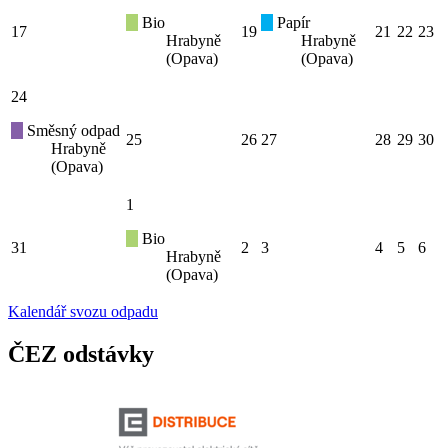
Bio
Papír
17
19
21
22
23
Hrabyně
Hrabyně
(Opava)
(Opava)
24
Směsný odpad
25
26
27
28
29
30
Hrabyně
(Opava)
1
Bio
31
2
3
4
5
6
Hrabyně
(Opava)
Kalendář svozu odpadu
ČEZ odstávky