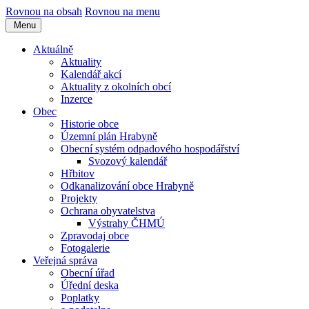
Rovnou na obsah
Rovnou na menu
Menu
Aktuálně
Aktuality
Kalendář akcí
Aktuality z okolních obcí
Inzerce
Obec
Historie obce
Územní plán Hrabyně
Obecní systém odpadového hospodářství
Svozový kalendář
Hřbitov
Odkanalizování obce Hrabyně
Projekty
Ochrana obyvatelstva
Výstrahy ČHMÚ
Zpravodaj obce
Fotogalerie
Veřejná správa
Obecní úřad
Úřední deska
Poplatky