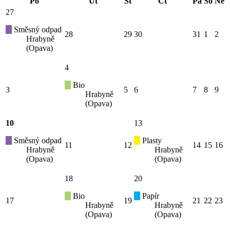
Po
Út
St
Čt
Pá
So
Ne
27
Směsný odpad
28
29
30
31
1
2
Hrabyně
(Opava)
4
Bio
3
5
6
7
8
9
Hrabyně
(Opava)
10
13
Směsný odpad
Plasty
11
12
14
15
16
Hrabyně
Hrabyně
(Opava)
(Opava)
18
20
Bio
Papír
17
19
21
22
23
Hrabyně
Hrabyně
(Opava)
(Opava)