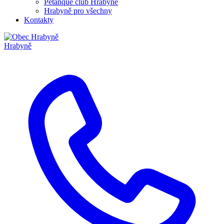
Pétanque club Hrabyně
Hrabyně pro všechny
Kontakty
Hrabyně