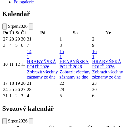
Fotogalerie
Kalendář
Srpen
2026
Po
Út
St
Čt
Pá
So
Ne
27
28
29
30
31
1
2
3
4
5
6
7
8
9
14
15
16
1
1
1
HRABYŇSKÁ
HRABYŇSKÁ
HRABYŇSKÁ
10
11
12
13
POUŤ 2026
POUŤ 2026
POUŤ 2026
Zobrazit všechny
Zobrazit všechny
Zobrazit všechny
záznamy ze dne
záznamy ze dne
záznamy ze dne
17
18
19
20
21
22
23
24
25
26
27
28
29
30
31
1
2
3
4
5
6
Svozový kalendář
Srpen
2026