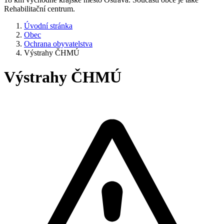
Rehabilitační centrum.
Úvodní stránka
Obec
Ochrana obyvatelstva
Výstrahy ČHMÚ
Výstrahy ČHMÚ