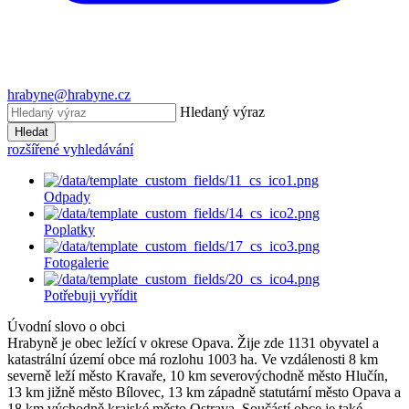
hrabyne@hrabyne.cz
Hledaný výraz
Hledat
rozšířené vyhledávání
Odpady
Poplatky
Fotogalerie
Potřebuji vyřídit
Úvodní slovo o obci
Hrabyně je obec ležící v okrese Opava. Žije zde 1131 obyvatel a
katastrální území obce má rozlohu 1003 ha. Ve vzdálenosti 8 km
severně leží město Kravaře, 10 km severovýchodně město Hlučín,
13 km jižně město Bílovec, 13 km západně statutární město Opava a
18 km východně krajské město Ostrava. Součástí obce je také