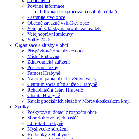
e-podatelna
Povinné informace
Informace o zpracování osobních údajů
Zastupitelstvo obce
Obecně závazné vyhlášky obce
Veřejné zakázky na profilu zadavatele
Veřejnoprávní smlouvy
Volby 2026
Organizace a služby v obci
Příspěvkové organizace obce
Místní knihovna
Zdravotnická zařízení
Poštovní služby
Farnost Hrabyně
Národní památník II. světové války
Centrum sociálních služeb Hrabyně
Rehabilitační ústav Hrabyně
Charita Hrabyně
Katalog sociálních služeb v Moravskoslezském kraji
Spolky
Poskytování dotací z rozpočtu obce
Sbor dobrovolných hasičů
TJ Sokol Hrabyně
Myslivecké sdružení
Hraběnky z Hrabyně