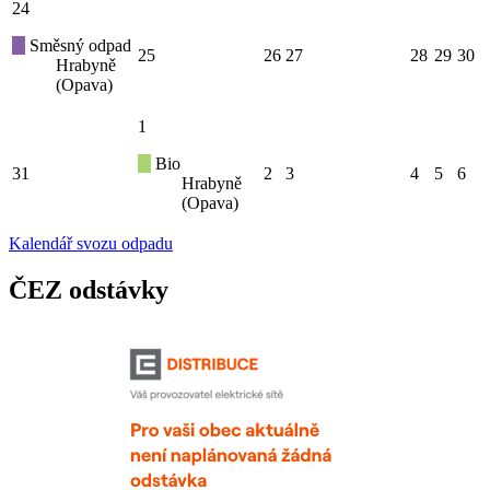
24
Směsný odpad
25
26
27
28
29
30
Hrabyně
(Opava)
1
Bio
31
2
3
4
5
6
Hrabyně
(Opava)
Kalendář svozu odpadu
ČEZ odstávky