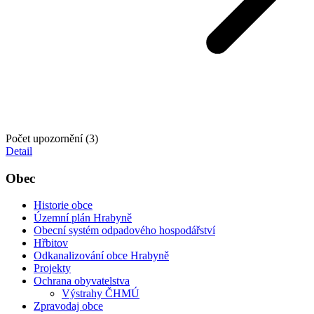
Počet upozornění (3)
Detail
Obec
Historie obce
Územní plán Hrabyně
Obecní systém odpadového hospodářství
Hřbitov
Odkanalizování obce Hrabyně
Projekty
Ochrana obyvatelstva
Výstrahy ČHMÚ
Zpravodaj obce