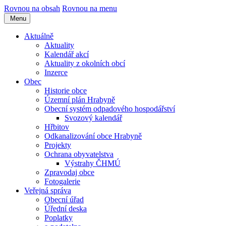
Rovnou na obsah
Rovnou na menu
Menu
Aktuálně
Aktuality
Kalendář akcí
Aktuality z okolních obcí
Inzerce
Obec
Historie obce
Územní plán Hrabyně
Obecní systém odpadového hospodářství
Svozový kalendář
Hřbitov
Odkanalizování obce Hrabyně
Projekty
Ochrana obyvatelstva
Výstrahy ČHMÚ
Zpravodaj obce
Fotogalerie
Veřejná správa
Obecní úřad
Úřední deska
Poplatky