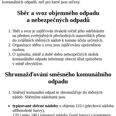
komunálních odpadů, než pro které jsou určeny.
Sběr a svoz objemného odpadu
a nebezpečných odpadů
Sběr a svoz je zajišťován dvakrát ročně jeho odebíráním
na předem zveřejněných přechodných stanovištích přímo
do zvláštních sběrných nádob k tomuto účelu určených.
Organizace sběru a svoz jsou zajišťovány oprávněnou
osobou.
O způsobu, místě a době sběru nebezpečných složek
komunálního odpadu informuje obecní úřad způsobem
v místě obvyklým.
Shromažďování směsného komunálního
odpadu
Směsný komunální odpad se shromažďuje do sběrných
nádob. Sběrnými nádobami jsou
typizované sběrné nádoby
o objemu 110 l (plechová nádoba
stříbrnošedé barvy),
120 l nebo 240 l (plastové nádoby černé barvy) a kontejnery