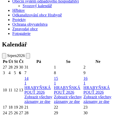
Obecní systém odpadového hospodářství
Svozový kalendář
Hřbitov
Odkanalizování obce Hrabyně
Projekty
Ochrana obyvatelstva
Zpravodaj obce
Fotogalerie
Kalendář
Srpen
2026
Po
Út
St
Čt
Pá
So
Ne
27
28
29
30
31
1
2
3
4
5
6
7
8
9
14
15
16
1
1
1
HRABYŇSKÁ
HRABYŇSKÁ
HRABYŇSKÁ
10
11
12
13
POUŤ 2026
POUŤ 2026
POUŤ 2026
Zobrazit všechny
Zobrazit všechny
Zobrazit všechny
záznamy ze dne
záznamy ze dne
záznamy ze dne
17
18
19
20
21
22
23
24
25
26
27
28
29
30