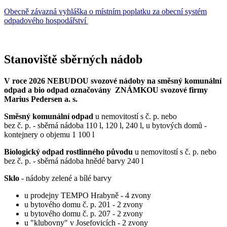
Obecně závazná vyhláška o místním poplatku za obecní systém
odpadového hospodářství
Stanoviště sběrných nádob
V roce 2026 NEBUDOU svozové nádoby na směsný komunální
odpad a bio odpad označovány ZNÁMKOU svozové firmy
Marius Pedersen a. s.
Směsný komunální odpad
u nemovitostí s č. p. nebo
bez č. p. - sběrná nádoba 110 l, 120 l, 240 l, u bytových domů -
kontejnery o objemu 1 100 l
Biologický odpad rostlinného původu
u nemovitostí s č. p. nebo
bez č. p. - sběrná nádoba hnědé barvy 240 l
Sklo
- nádoby zelené a bílé barvy
u prodejny TEMPO Hrabyně - 4 zvony
u bytového domu č. p. 201 - 2 zvony
u bytového domu č. p. 207 - 2 zvony
u "klubovny" v Josefovicích - 2 zvony