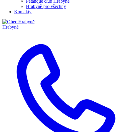
Pétanque club Hrabyně
Hrabyně pro všechny
Kontakty
Hrabyně