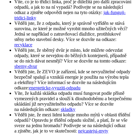
Víte, co je to třídicí linka, proč je důležitá pro další zpracování
odpadů, a jak to na ní vypadá? Podívejte se na následující
odkaz a zjistěte odpovědi nejen na tyto otázky:
jak-funguji-
tridici-linky
Věděli jste, že z odpadu, který je správně vytříděn se stává
surovina, ze které je možné vyrobit mnoho užitečných věcí?
Jedná se například o zatravňovací dlaždice, protihlukové
stěny nebo stavební desky. Více se dozvíte na odkaze:
recyklace
Věděli jste, že sběrný dvůr je místo, kde můžete odevzdat
odpady, které se nevejdou do běžných kontejnerů, případně
se do nich dávat nesmějí? Více se dozvíte na tomto odkaze:
sberny-dvur
Věděli jste, že ZEVO je zařízení, kde se nevyužitelné odpady
bezpečně spalují a vzniklá energie je použita na výrobu tepla
a elektřiny? Více informací se dozvíte na následujícím
odkaze:
energeticke-vyuziti-odpadu
Víte, že každá skládka odpadu musí fungovat podle přísně
vymezených pravidel a slouží k dlouhodobému a bezpečnému
ukládání již nevyužitelného odpadu? Více se dozvíte
na následujícím odkaze:
skladky
Věděli jste, že mezi lidmi koluje mnoho mýtů v oblasti třídění
odpadů? Opravdu je třídění odpadu složité, a platí, že se vše
sveze na jednu hromadu? Podívejte se na následující odkaz
a zjistěte, jak je to ve skutečnosti:
nejcastejsi-myty