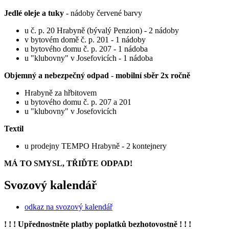
Jedlé oleje a tuky
- nádoby červené barvy
u č. p. 20 Hrabyně (bývalý Penzion) - 2 nádoby
v bytovém domě č. p. 201 - 1 nádoby
u bytového domu č. p. 207 - 1 nádoba
u "klubovny" v Josefovicích - 1 nádoba
Objemný a nebezpečný odpad
-
mobilní sběr 2x ročně
Hrabyně za hřbitovem
u bytového domu č. p. 207 a 201
u "klubovny" v Josefovicích
Textil
u prodejny TEMPO Hrabyně - 2 kontejnery
MÁ TO SMYSL, TŘIĎTE ODPAD!
Svozový kalendář
odkaz na svozový kalendář
! ! ! Upřednostněte platby poplatků bezhotovostně ! ! !