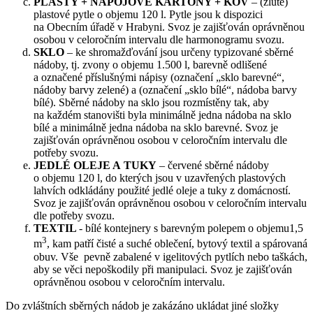
PLASTY + NÁPOJOVÉ KARTONY + KOV
– (žluté)
plastové pytle o objemu 120 l. Pytle jsou k dispozici
na Obecním úřadě v Hrabyni. Svoz je zajišťován oprávněnou
osobou v celoročním intervalu dle harmonogramu svozu.
SKLO
– ke shromažďování jsou určeny typizované sběrné
nádoby, tj. zvony o objemu 1.500 l, barevně odlišené
a označené příslušnými nápisy (označení „sklo barevné“,
nádoby barvy zelené) a (označení „sklo bílé“, nádoba barvy
bílé). Sběrné nádoby na sklo jsou rozmístěny tak, aby
na každém stanovišti byla minimálně jedna nádoba na sklo
bílé a minimálně jedna nádoba na sklo barevné. Svoz je
zajišťován oprávněnou osobou v celoročním intervalu dle
potřeby svozu.
JEDLÉ OLEJE A TUKY
– červené sběrné nádoby
o objemu 120 l, do kterých jsou v uzavřených plastových
lahvích odkládány použité jedlé oleje a tuky z domácností.
Svoz je zajišťován oprávněnou osobou v celoročním intervalu
dle potřeby svozu.
TEXTIL
- bílé kontejnery s barevným polepem o objemu1,5
3
m
, kam patří čisté a suché oblečení, bytový textil a spárovaná
obuv. Vše pevně zabalené v igelitových pytlích nebo taškách,
aby se věci nepoškodily při manipulaci. Svoz je zajišťován
oprávněnou osobou v celoročním intervalu.
Do zvláštních sběrných nádob je zakázáno ukládat jiné složky