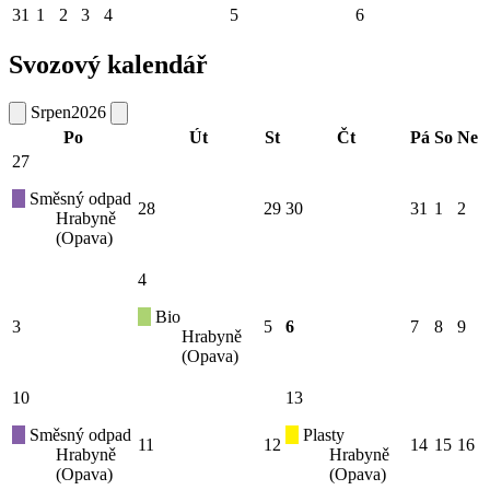
31
1
2
3
4
5
6
Svozový kalendář
Srpen
2026
Po
Út
St
Čt
Pá
So
Ne
27
Směsný odpad
28
29
30
31
1
2
Hrabyně
(Opava)
4
Bio
3
5
6
7
8
9
Hrabyně
(Opava)
10
13
Směsný odpad
Plasty
11
12
14
15
16
Hrabyně
Hrabyně
(Opava)
(Opava)