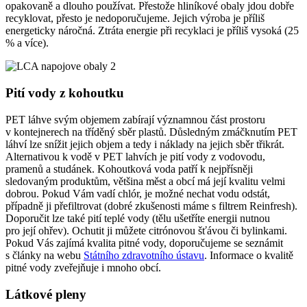
opakovaně a dlouho používat. Přestože hliníkové obaly jdou dobře
recyklovat, přesto je nedoporučujeme. Jejich výroba je příliš
energeticky náročná. Ztráta energie při recyklaci je příliš vysoká (25
% a více).
Pití vody z kohoutku
PET láhve svým objemem zabírají významnou část prostoru
v kontejnerech na tříděný sběr plastů. Důsledným zmáčknutím PET
láhví lze snížit jejich objem a tedy i náklady na jejich sběr třikrát.
Alternativou k vodě v PET lahvích je pití vody z vodovodu,
pramenů a studánek. Kohoutková voda patří k nejpřísněji
sledovaným produktům, většina měst a obcí má její kvalitu velmi
dobrou. Pokud Vám vadí chlór, je možné nechat vodu odstát,
případně ji přefiltrovat (dobré zkušenosti máme s filtrem Reinfresh).
Doporučit lze také pití teplé vody (tělu ušetříte energii nutnou
pro její ohřev). Ochutit ji můžete citrónovou šťávou či bylinkami.
Pokud Vás zajímá kvalita pitné vody, doporučujeme se seznámit
s články na webu
Státního zdravotního ústavu
. Informace o kvalitě
pitné vody zveřejňuje i mnoho obcí.
Látkové pleny