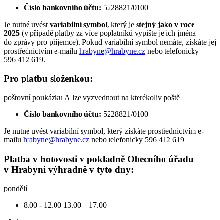
Číslo bankovního účtu:
5228821/0100
Je nutné uvést
variabilní symbol
, který je
stejný jako v roce
2025
(v případě platby za více poplatníků vypište jejich jména
do zprávy pro příjemce). Pokud variabilní symbol nemáte, získáte jej
prostřednictvím e-mailu
hrabyne@hrabyne.cz
nebo telefonicky
596 412 619.
Pro platbu složenkou:
poštovní poukázku A lze vyzvednout na kterékoliv poště
Číslo bankovního účtu:
5228821/0100
Je nutné uvést variabilní symbol, který získáte prostřednictvím e-
mailu
hrabyne@hrabyne.cz
nebo telefonicky 596 412 619
Platba v hotovosti
v pokladně Obecního úřadu
v Hrabyni
výhradně
v tyto dny:
pondělí
8.00 - 12.00 13.00 – 17.00