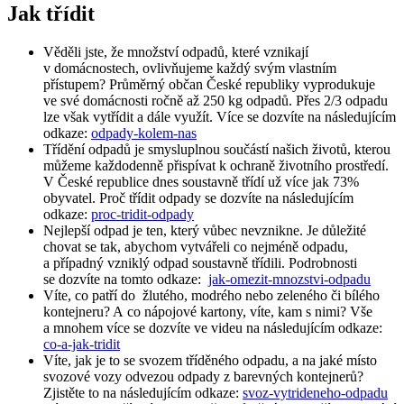
Jak třídit
Věděli jste, že množství odpadů, které vznikají
v domácnostech, ovlivňujeme každý svým vlastním
přístupem? Průměrný občan České republiky vyprodukuje
ve své domácnosti ročně až 250 kg odpadů. Přes 2/3 odpadu
lze však vytřídit a dále využít. Více se dozvíte na následujícím
odkaze:
odpady-kolem-nas
Třídění odpadů je smysluplnou součástí našich životů, kterou
můžeme každodenně přispívat k ochraně životního prostředí.
V České republice dnes soustavně třídí už více jak 73%
obyvatel. Proč třídit odpady se dozvíte na následujícím
odkaze:
proc-tridit-odpady
Nejlepší odpad je ten, který vůbec nevznikne. Je důležité
chovat se tak, abychom vytvářeli co nejméně odpadu,
a případný vzniklý odpad soustavně třídili. Podrobnosti
se dozvíte na tomto odkaze:
jak-omezit-mnozstvi-odpadu
Víte, co patří do žlutého, modrého nebo zeleného či bílého
kontejneru? A co nápojové kartony, víte, kam s nimi? Vše
a mnohem více se dozvíte ve videu na následujícím odkaze:
co-a-jak-tridit
Víte, jak je to se svozem tříděného odpadu, a na jaké místo
svozové vozy odvezou odpady z barevných kontejnerů?
Zjistěte to na následujícím odkaze:
svoz-vytrideneho-odpadu