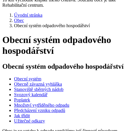
Rehabilitační centrum.
Úvodní stránka
Obec
Obecní systém odpadového hospodářství
Obecní systém odpadového
hospodářství
Obecní systém odpadového hospodářství
Obecní systém
Obecně závazná vyhláška
Stanoviště sběrných nádob
Svozový kalendář
Poplatek
Množství vytříděného odpadu
Předcházení vzniku odpadů
Jak třídit
Užitečné odkazy
Obec je ve vztahu k odpadu vzniklému její činností původcem