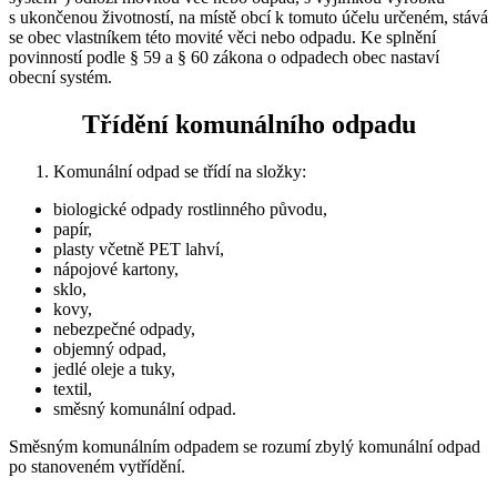
s ukončenou životností, na místě obcí k tomuto účelu určeném, stává
se obec vlastníkem této movité věci nebo odpadu. Ke splnění
povinností podle § 59 a § 60 zákona o odpadech obec nastaví
obecní systém.
Třídění komunálního odpadu
Komunální odpad se třídí na složky:
biologické odpady rostlinného původu,
papír,
plasty včetně PET lahví,
nápojové kartony,
sklo,
kovy,
nebezpečné odpady,
objemný odpad,
jedlé oleje a tuky,
textil,
směsný komunální odpad.
Směsným komunálním odpadem se rozumí zbylý komunální odpad
po stanoveném vytřídění.