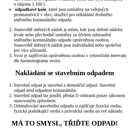
o objemu 1.100 l.
odpadkové koše
, které jsou umístěny na veřejných
prostranstvích v obci, sloužící pro odkládání drobného
směsného komunálního odpadu.
Stanoviště sběrných nádob je místo, kde jsou sběrné nádoby
trvale nebo přechodně umístěny za účelem odstranění
směsného komunálního odpadu oprávněnou osobou.
Stanoviště sběrných nádob jsou individuální nebo společná
pro více uživatelů.
Svoz je zajišťován oprávněnou osobou v celoročním intervalu
dle harmonogramu svozu.
Nakládání se stavebním odpadem
Stavební odpad je stavební a demoliční odpad. Stavební
odpad není odpadem komunálním.
Stavební odpad lze použít, předat či odstranit pouze zákonem
stanoveným způsobem.
Odstraňování stavebního odpadu si zajišťuje fyzická osoba,
fyzická podnikající osoba a právnická osoba na své náklady.
MÁ TO SMYSL, TŘIĎTE ODPAD!