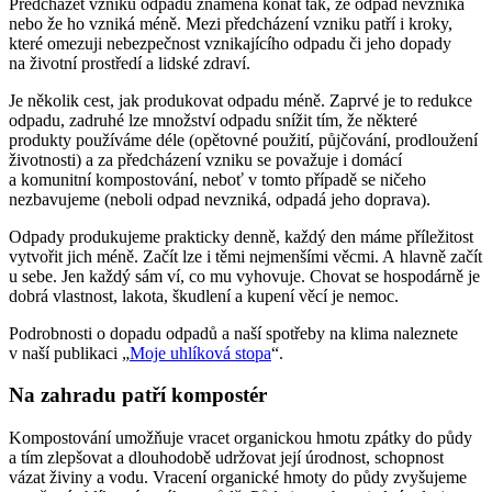
Předcházet vzniku odpadu znamená konat tak, že odpad nevzniká
nebo že ho vzniká méně. Mezi předcházení vzniku patří i kroky,
které omezuji nebezpečnost vznikajícího odpadu či jeho dopady
na životní prostředí a lidské zdraví.
Je několik cest, jak produkovat odpadu méně. Zaprvé je to redukce
odpadu, zadruhé lze množství odpadu snížit tím, že některé
produkty používáme déle (opětovné použití, půjčování, prodloužení
životnosti) a za předcházení vzniku se považuje i domácí
a komunitní kompostování, neboť v tomto případě se ničeho
nezbavujeme (neboli odpad nevzniká, odpadá jeho doprava).
Odpady produkujeme prakticky denně, každý den máme příležitost
vytvořit jich méně. Začít lze i těmi nejmenšími věcmi. A hlavně začít
u sebe. Jen každý sám ví, co mu vyhovuje. Chovat se hospodárně je
dobrá vlastnost, lakota, škudlení a kupení věcí je nemoc.
Podrobnosti o dopadu odpadů a naší spotřeby na klima naleznete
v naší publikaci „
Moje uhlíková stopa
“.
Na zahradu patří kompostér
Kompostování umožňuje vracet organickou hmotu zpátky do půdy
a tím zlepšovat a dlouhodobě udržovat její úrodnost, schopnost
vázat živiny a vodu. Vracení organické hmoty do půdy zvyšujeme