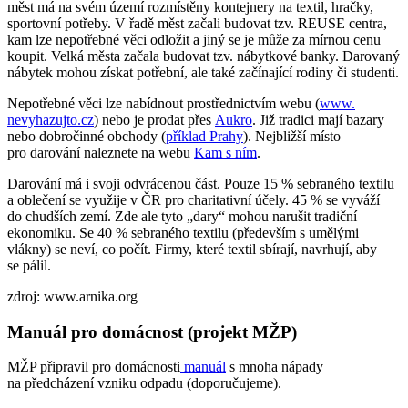
měst má na svém území rozmístěny kontejnery na textil, hračky,
sportovní potřeby. V řadě měst začali budovat tzv. REUSE centra,
kam lze nepotřebné věci odložit a jiný se je může za mírnou cenu
koupit. Velká města začala budovat tzv. nábytkové banky. Darovaný
nábytek mohou získat potřební, ale také začínající rodiny či studenti.
Nepotřebné věci lze nabídnout prostřednictvím webu (
www.
nevyhazujto.cz
) nebo je prodat přes
Aukro
. Již tradici mají bazary
nebo dobročinné obchody (
příklad Prahy
). Nejbližší místo
pro darování naleznete na webu
Kam s ním
.
Darování má i svoji odvrácenou část. Pouze 15 % sebraného textilu
a oblečení se využije v ČR pro charitativní účely. 45 % se vyváží
do chudších zemí. Zde ale tyto „dary“ mohou narušit tradiční
ekonomiku. Se 40 % sebraného textilu (především s umělými
vlákny) se neví, co počít. Firmy, které textil sbírají, navrhují, aby
se pálil.
zdroj: www.arnika.org
Manuál pro domácnost (projekt MŽP)
MŽP připravil pro domácnosti
manuál
s mnoha nápady
na předcházení vzniku odpadu (doporučujeme).