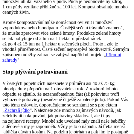
množství uhlíku vázaného v půdě. Půda je neobnovitelný zdroj,
1 cm půdy vznikne přibližně za 100 let. Kompost obsahuje mnoho
cenných živin.
Kromě kompostování může domácnost ovlivnit i množství
vyprodukovaného bioodpadu. Častější sečení trávníků znamená,
že musíte zpracovat více zelené hmoty. Produkce zelené hmoty
se tak pohybuje od 2 tun na 1 hektar u předzahrádek
až po 4 až 15 tun na 1 hektar u sečených ploch. Proto i zde je
vhodná přiměřenost. Časté sečení neprospívá biodiverzitě. Šetrným
způsobem údržby zahrad se zabývá například projekt „
Přírodní
zahrady
".
Stop plýtvání potravinami
V českých popelnicích naleznete v průměru asi 40 až 75 kg
bioodpadu v přepočtu na 1 obyvatele a rok. Z rozborů tohoto
odpadu se zjistilo, že nezanedbatelnou část (až polovinu) tvoří
vyhozené potraviny (nesnězené či ještě zabalené jídlo). Pokud Vás
toto téma oslovuje, doporučujeme se seznámit se s projektem
„
Zachraň jídlo
“. Naleznete zde mnoho zajímavých návodů, jak
zefektivnit nakupování, jak potraviny skladovat, ale i tipy
na zajímavé recepty. Mnohé zde uvedené rady znali naše babičky
a dědové a my je zapomněli. Vždy je to o nápadu. Já třeba menší
jablíčka dávám kosům. Na podzim je otrhám a pak jim je postupně