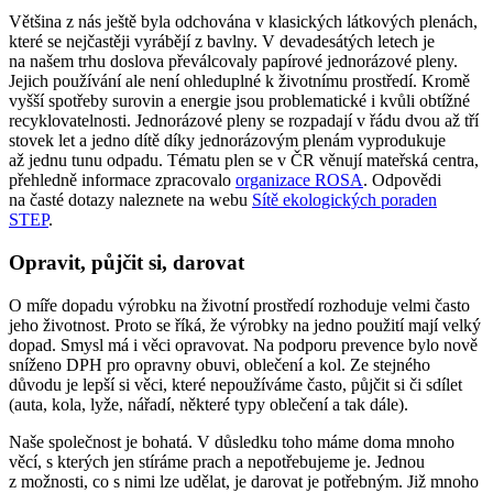
Většina z nás ještě byla odchována v klasických látkových plenách,
které se nejčastěji vyrábějí z bavlny. V devadesátých letech je
na našem trhu doslova převálcovaly papírové jednorázové pleny.
Jejich používání ale není ohleduplné k životnímu prostředí. Kromě
vyšší spotřeby surovin a energie jsou problematické i kvůli obtížné
recyklovatelnosti. Jednorázové pleny se rozpadají v řádu dvou až tří
stovek let a jedno dítě díky jednorázovým plenám vyprodukuje
až jednu tunu odpadu. Tématu plen se v ČR věnují mateřská centra,
přehledně informace zpracovalo
organizace ROSA
. Odpovědi
na časté dotazy naleznete na webu
Sítě ekologických poraden
STEP
.
Opravit, půjčit si, darovat
O míře dopadu výrobku na životní prostředí rozhoduje velmi často
jeho životnost. Proto se říká, že výrobky na jedno použití mají velký
dopad. Smysl má i věci opravovat. Na podporu prevence bylo nově
sníženo DPH pro opravny obuvi, oblečení a kol. Ze stejného
důvodu je lepší si věci, které nepoužíváme často, půjčit si či sdílet
(auta, kola, lyže, nářadí, některé typy oblečení a tak dále).
Naše společnost je bohatá. V důsledku toho máme doma mnoho
věcí, s kterých jen stíráme prach a nepotřebujeme je. Jednou
z možnosti, co s nimi lze udělat, je darovat je potřebným. Již mnoho