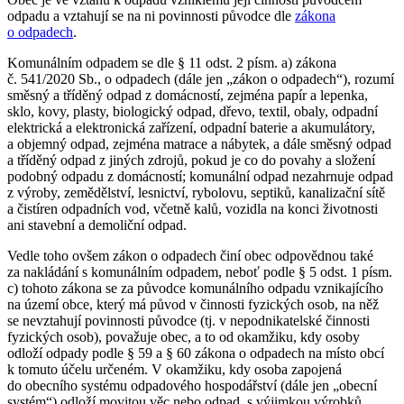
odpadu a vztahují se na ni povinnosti původce dle
zákona
o odpadech
.
Komunálním odpadem se dle § 11 odst. 2 písm. a) zákona
č. 541/2020 Sb., o odpadech (dále jen „zákon o odpadech“), rozumí
směsný a tříděný odpad z domácností, zejména papír a lepenka,
sklo, kovy, plasty, biologický odpad, dřevo, textil, obaly, odpadní
elektrická a elektronická zařízení, odpadní baterie a akumulátory,
a objemný odpad, zejména matrace a nábytek, a dále směsný odpad
a tříděný odpad z jiných zdrojů, pokud je co do povahy a složení
podobný odpadu z domácností; komunální odpad nezahrnuje odpad
z výroby, zemědělství, lesnictví, rybolovu, septiků, kanalizační sítě
a čistíren odpadních vod, včetně kalů, vozidla na konci životnosti
ani stavební a demoliční odpad.
Vedle toho ovšem zákon o odpadech činí obec odpovědnou také
za nakládání s komunálním odpadem, neboť podle § 5 odst. 1 písm.
c) tohoto zákona se za původce komunálního odpadu vznikajícího
na území obce, který má původ v činnosti fyzických osob, na něž
se nevztahují povinnosti původce (tj. v nepodnikatelské činnosti
fyzických osob), považuje obec, a to od okamžiku, kdy osoby
odloží odpady podle § 59 a § 60 zákona o odpadech na místo obcí
k tomuto účelu určeném. V okamžiku, kdy osoba zapojená
do obecního systému odpadového hospodářství (dále jen „obecní
systém“) odloží movitou věc nebo odpad, s výjimkou výrobků