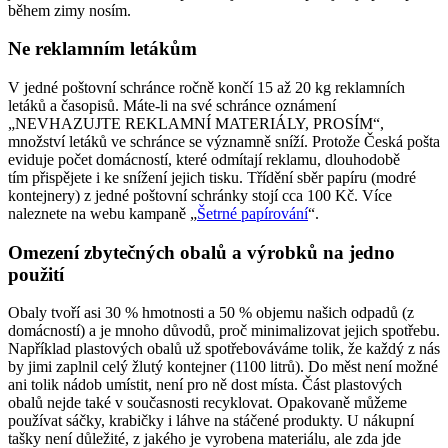
během zimy nosím.
Ne reklamním letákům
V jedné poštovní schránce ročně končí 15 až 20 kg reklamních
letáků a časopisů. Máte-li na své schránce oznámení
„NEVHAZUJTE REKLAMNÍ MATERIÁLY, PROSÍM“,
množství letáků ve schránce se významně sníží. Protože Česká pošta
eviduje počet domácností, které odmítají reklamu, dlouhodobě
tím přispějete i ke snížení jejich tisku. Třídění sběr papíru (modré
kontejnery) z jedné poštovní schránky stojí cca 100 Kč. Více
naleznete na webu kampaně „
Šetrné papírování
“.
Omezení zbytečných obalů a výrobků na jedno
použití
Obaly tvoří asi 30 % hmotnosti a 50 % objemu našich odpadů (z
domácností) a je mnoho důvodů, proč minimalizovat jejich spotřebu.
Například plastových obalů už spotřebováváme tolik, že každý z nás
by jimi zaplnil celý žlutý kontejner (1100 litrů). Do měst není možné
ani tolik nádob umístit, není pro ně dost místa. Část plastových
obalů nejde také v současnosti recyklovat. Opakovaně můžeme
používat sáčky, krabičky i láhve na stáčené produkty. U nákupní
tašky není důležité, z jakého je vyrobena materiálu, ale zda jde