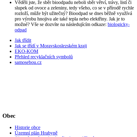
Věděli jste, že sběr bioodpadu neboli sběr větví, trávy, listí či
slupek od ovoce a zeleniny, tedy všeho, co se v přírodě rychle
rozloží, může být užitečný? Bioodpad se dnes běžně využívá
pro výrobu hnojiva ale také tepla nebo elektřiny. Jak je to
možné? Vše se dozvíte na následujícím odkaze:
biologicky-
odpad
Jak třídit
Jak se třídí v Moravskoslezském kraji
EKO-KOM
Přehled recyklačních symbolů
samosebou.cz
Obec
Historie obce
Územní plán Hrabyně