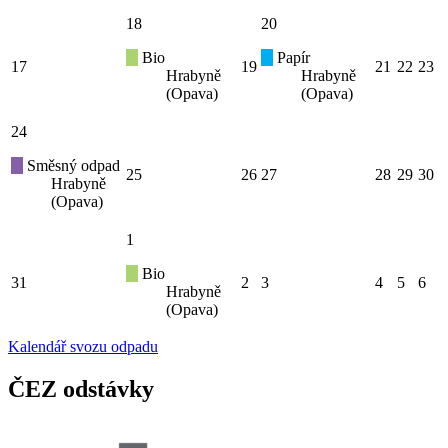
18
20
Bio
Papír
17
19
21
22
23
Hrabyně
Hrabyně
(Opava)
(Opava)
24
Směsný odpad
25
26
27
28
29
30
Hrabyně
(Opava)
1
Bio
31
2
3
4
5
6
Hrabyně
(Opava)
Kalendář svozu odpadu
ČEZ odstávky