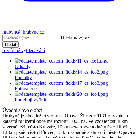
hrabyne@hrabyne.cz
Hledaný výraz
Hledat
rozšířené vyhledávání
Odpady
Poplatky
Fotogalerie
Potřebuji vyřídit
Úvodní slovo o obci
Hrabyně je obec ležící v okrese Opava. Žije zde 1131 obyvatel a
katastrální území obce má rozlohu 1003 ha. Ve vzdálenosti 8 km
severně leží město Kravaře, 10 km severovýchodně město Hlučín,
13 km jižně město Bílovec, 13 km západně statutární město Opava a
18 km východně krajské město Ostrava. Součástí obce je také