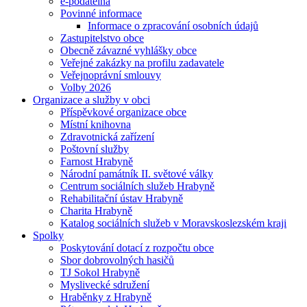
e-podatelna
Povinné informace
Informace o zpracování osobních údajů
Zastupitelstvo obce
Obecně závazné vyhlášky obce
Veřejné zakázky na profilu zadavatele
Veřejnoprávní smlouvy
Volby 2026
Organizace a služby v obci
Příspěvkové organizace obce
Místní knihovna
Zdravotnická zařízení
Poštovní služby
Farnost Hrabyně
Národní památník II. světové války
Centrum sociálních služeb Hrabyně
Rehabilitační ústav Hrabyně
Charita Hrabyně
Katalog sociálních služeb v Moravskoslezském kraji
Spolky
Poskytování dotací z rozpočtu obce
Sbor dobrovolných hasičů
TJ Sokol Hrabyně
Myslivecké sdružení
Hraběnky z Hrabyně