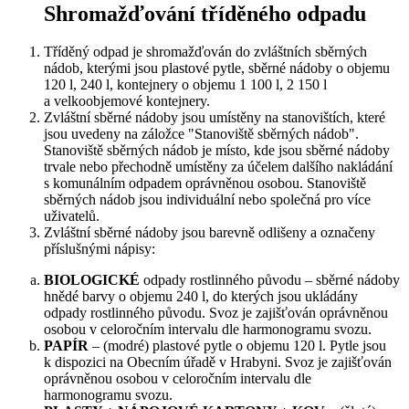
Shromažďování tříděného odpadu
Tříděný odpad je shromažďován do zvláštních sběrných
nádob, kterými jsou plastové pytle, sběrné nádoby o objemu
120 l, 240 l, kontejnery o objemu 1 100 l, 2 150 l
a velkoobjemové kontejnery.
Zvláštní sběrné nádoby jsou umístěny na stanovištích, které
jsou uvedeny na záložce "Stanoviště sběrných nádob".
Stanoviště sběrných nádob je místo, kde jsou sběrné nádoby
trvale nebo přechodně umístěny za účelem dalšího nakládání
s komunálním odpadem oprávněnou osobou. Stanoviště
sběrných nádob jsou individuální nebo společná pro více
uživatelů.
Zvláštní sběrné nádoby jsou barevně odlišeny a označeny
příslušnými nápisy:
BIOLOGICKÉ
odpady rostlinného původu – sběrné nádoby
hnědé barvy o objemu 240 l, do kterých jsou ukládány
odpady rostlinného původu. Svoz je zajišťován oprávněnou
osobou v celoročním intervalu dle harmonogramu svozu.
PAPÍR
– (modré) plastové pytle o objemu 120 l. Pytle jsou
k dispozici na Obecním úřadě v Hrabyni. Svoz je zajišťován
oprávněnou osobou v celoročním intervalu dle
harmonogramu svozu.