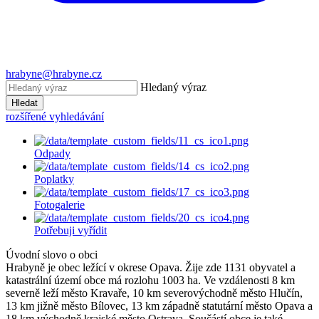
hrabyne@hrabyne.cz
Hledaný výraz
Hledat
rozšířené vyhledávání
Odpady
Poplatky
Fotogalerie
Potřebuji vyřídit
Úvodní slovo o obci
Hrabyně je obec ležící v okrese Opava. Žije zde 1131 obyvatel a
katastrální území obce má rozlohu 1003 ha. Ve vzdálenosti 8 km
severně leží město Kravaře, 10 km severovýchodně město Hlučín,
13 km jižně město Bílovec, 13 km západně statutární město Opava a
18 km východně krajské město Ostrava. Součástí obce je také