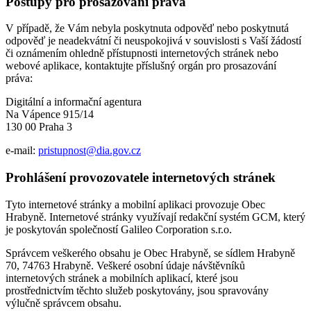
Postupy pro prosazování práva
V případě, že Vám nebyla poskytnuta odpověď nebo poskytnutá
odpověď je neadekvátní či neuspokojivá v souvislosti s Vaší žádostí
či oznámením ohledně přístupnosti internetových stránek nebo
webové aplikace, kontaktujte příslušný orgán pro prosazování
práva:
Digitální a informační agentura
Na Vápence 915/14
130 00 Praha 3
e-mail:
pristupnost@dia.gov.cz
Prohlášení provozovatele internetových stránek
Tyto internetové stránky a mobilní aplikaci provozuje Obec
Hrabyně. Internetové stránky využívají redakční systém GCM, který
je poskytován společností Galileo Corporation s.r.o.
Správcem veškerého obsahu je Obec Hrabyně, se sídlem Hrabyně
70, 74763 Hrabyně. Veškeré osobní údaje návštěvníků
internetových stránek a mobilních aplikací, které jsou
prostřednictvím těchto služeb poskytovány, jsou spravovány
výlučně správcem obsahu.