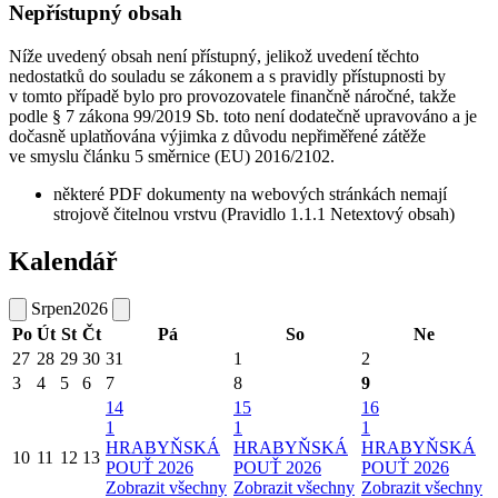
Nepřístupný obsah
Níže uvedený obsah není přístupný, jelikož uvedení těchto
nedostatků do souladu se zákonem a s pravidly přístupnosti by
v tomto případě bylo pro provozovatele finančně náročné, takže
podle § 7 zákona 99/2019 Sb. toto není dodatečně upravováno a je
dočasně uplatňována výjimka z důvodu nepřiměřené zátěže
ve smyslu článku 5 směrnice (EU) 2016/2102.
některé PDF dokumenty na webových stránkách nemají
strojově čitelnou vrstvu (Pravidlo 1.1.1 Netextový obsah)
Kalendář
Srpen
2026
Po
Út
St
Čt
Pá
So
Ne
27
28
29
30
31
1
2
3
4
5
6
7
8
9
14
15
16
1
1
1
HRABYŇSKÁ
HRABYŇSKÁ
HRABYŇSKÁ
10
11
12
13
POUŤ 2026
POUŤ 2026
POUŤ 2026
Zobrazit všechny
Zobrazit všechny
Zobrazit všechny