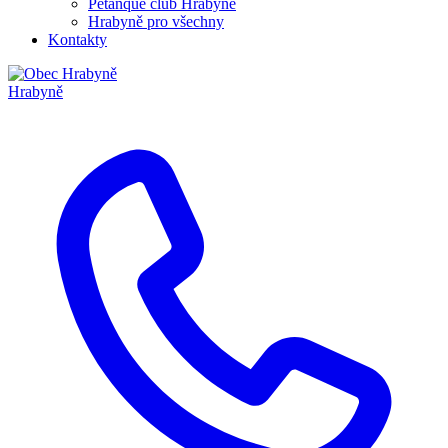
Pétanque club Hrabyně
Hrabyně pro všechny
Kontakty
Hrabyně