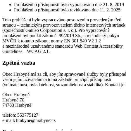
Prohlášení o přístupnosti bylo vypracováno dne 21. 8. 2019
Prohlášení o přístupnosti bylo revidováno dne 11. 2. 2025
Toto prohlášení bylo vypracováno posouzením provedeným třetí
stranou – technickým provozovatelem těchto internetových stránek
(společností Galileo Corporation s. r. o.). Pro vypracování
prohlášení byl použit zákon č. 99/2019 Sb., a metodický pokyn
MVČR k tomuto zákonu, normy EN 301 549 V2 1.2
a mezinárodně uznávanému standardu Web Content Accessibility
Guidelines – WCAG 2.1.
Zpětná vazba
Obec Hrabyně má za cíl, aby jím spravované služby byly přístupné
všem jejím uživatelům a to na základě principů přístupnosti
(vnímatelnost, ovladatelnost, srozumitelnost a stabilita). Kontakt je:
Obec Hrabyně
Hrabyně 70
74763 Hrabyně
telefon: 553775127
e-mail: hrabyne@hrabyne.cz