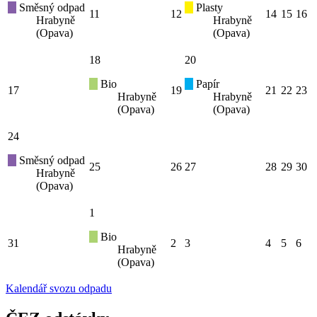
Směsný odpad
Plasty
11
12
14
15
16
Hrabyně
Hrabyně
(Opava)
(Opava)
18
20
Bio
Papír
17
19
21
22
23
Hrabyně
Hrabyně
(Opava)
(Opava)
24
Směsný odpad
25
26
27
28
29
30
Hrabyně
(Opava)
1
Bio
31
2
3
4
5
6
Hrabyně
(Opava)
Kalendář svozu odpadu