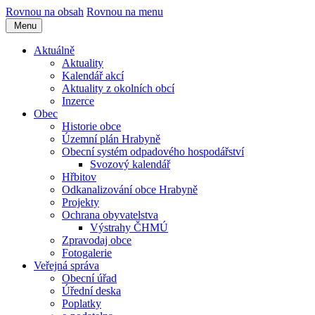
Rovnou na obsah
Rovnou na menu
Menu
Aktuálně
Aktuality
Kalendář akcí
Aktuality z okolních obcí
Inzerce
Obec
Historie obce
Územní plán Hrabyně
Obecní systém odpadového hospodářství
Svozový kalendář
Hřbitov
Odkanalizování obce Hrabyně
Projekty
Ochrana obyvatelstva
Výstrahy ČHMÚ
Zpravodaj obce
Fotogalerie
Veřejná správa
Obecní úřad
Úřední deska
Poplatky