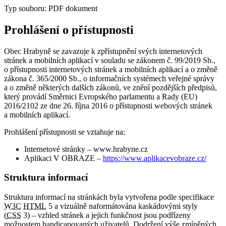
Typ souboru: PDF dokument
Prohlášení o přístupnosti
Obec Hrabyně se zavazuje k zpřístupnění svých internetových
stránek a mobilních aplikací v souladu se zákonem č. 99/2019 Sb.,
o přístupnosti internetových stránek a mobilních aplikací a o změně
zákona č. 365/2000 Sb., o informačních systémech veřejné správy
a o změně některých dalších zákonů, ve znění pozdějších předpisů,
který provádí Směrnici Evropského parlamentu a Rady (EU)
2016/2102 ze dne 26. října 2016 o přístupnosti webových stránek
a mobilních aplikací.
Prohlášení přístupnosti se vztahuje na:
Internetové stránky – www.hrabyne.cz
Aplikaci V OBRAZE –
https://www.aplikacevobraze.cz/
Struktura informací
Struktura informací na stránkách byla vytvořena podle specifikace
W3C
HTML
5 a vizuálně naformátována kaskádovými styly
(
CSS
3) – vzhled stránek a jejich funkčnost jsou podřízeny
možnostem handicapovaných uživatelů. Dodržení výše zmíněných