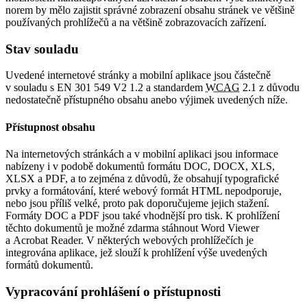
norem by mělo zajistit správné zobrazení obsahu stránek ve většině
používaných prohlížečů a na většině zobrazovacích zařízení.
Stav souladu
Uvedené internetové stránky a mobilní aplikace jsou částečně
v souladu s EN 301 549 V2 1.2 a standardem
WCAG
2.1 z důvodu
nedostatečně přístupného obsahu anebo výjimek uvedených níže.
Přístupnost obsahu
Na internetových stránkách a v mobilní aplikaci jsou informace
nabízeny i v podobě dokumentů formátu DOC, DOCX, XLS,
XLSX a PDF, a to zejména z důvodů, že obsahují typografické
prvky a formátování, které webový formát HTML nepodporuje,
nebo jsou příliš velké, proto pak doporučujeme jejich stažení.
Formáty DOC a PDF jsou také vhodnější pro tisk. K prohlížení
těchto dokumentů je možné zdarma stáhnout Word Viewer
a Acrobat Reader. V některých webových prohlížečích je
integrována aplikace, jež slouží k prohlížení výše uvedených
formátů dokumentů.
Vypracování prohlášení o přístupnosti