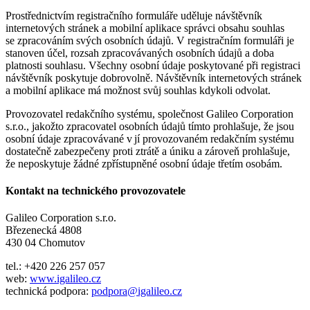
Prostřednictvím registračního formuláře uděluje návštěvník
internetových stránek a mobilní aplikace správci obsahu souhlas
se zpracováním svých osobních údajů. V registračním formuláři je
stanoven účel, rozsah zpracovávaných osobních údajů a doba
platnosti souhlasu. Všechny osobní údaje poskytované při registraci
návštěvník poskytuje dobrovolně. Návštěvník internetových stránek
a mobilní aplikace má možnost svůj souhlas kdykoli odvolat.
Provozovatel redakčního systému, společnost Galileo Corporation
s.r.o., jakožto zpracovatel osobních údajů tímto prohlašuje, že jsou
osobní údaje zpracovávané v jí provozovaném redakčním systému
dostatečně zabezpečeny proti ztrátě a úniku a zároveň prohlašuje,
že neposkytuje žádné zpřístupněné osobní údaje třetím osobám.
Kontakt na technického provozovatele
Galileo Corporation s.r.o.
Březenecká 4808
430 04 Chomutov
tel.: +420 226 257 057
web:
www.igalileo.cz
technická podpora:
podpora@igalileo.cz