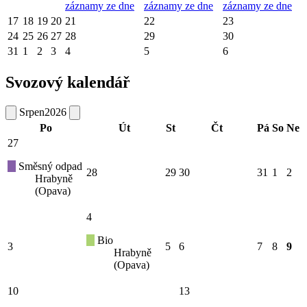
záznamy ze dne
záznamy ze dne
záznamy ze dne
17
18
19
20
21
22
23
24
25
26
27
28
29
30
31
1
2
3
4
5
6
Svozový kalendář
Srpen
2026
Po
Út
St
Čt
Pá
So
Ne
27
Směsný odpad
28
29
30
31
1
2
Hrabyně
(Opava)
4
Bio
3
5
6
7
8
9
Hrabyně
(Opava)
10
13