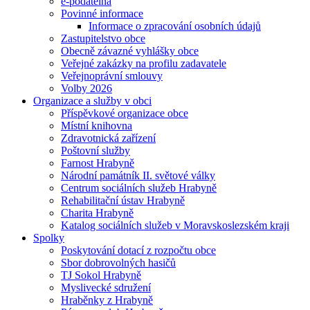
e-podatelna
Povinné informace
Informace o zpracování osobních údajů
Zastupitelstvo obce
Obecně závazné vyhlášky obce
Veřejné zakázky na profilu zadavatele
Veřejnoprávní smlouvy
Volby 2026
Organizace a služby v obci
Příspěvkové organizace obce
Místní knihovna
Zdravotnická zařízení
Poštovní služby
Farnost Hrabyně
Národní památník II. světové války
Centrum sociálních služeb Hrabyně
Rehabilitační ústav Hrabyně
Charita Hrabyně
Katalog sociálních služeb v Moravskoslezském kraji
Spolky
Poskytování dotací z rozpočtu obce
Sbor dobrovolných hasičů
TJ Sokol Hrabyně
Myslivecké sdružení
Hraběnky z Hrabyně