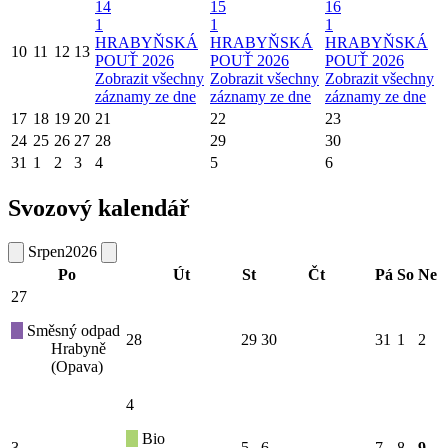
14
15
16
1
1
1
HRABYŇSKÁ
HRABYŇSKÁ
HRABYŇSKÁ
10
11
12
13
POUŤ 2026
POUŤ 2026
POUŤ 2026
Zobrazit všechny
Zobrazit všechny
Zobrazit všechny
záznamy ze dne
záznamy ze dne
záznamy ze dne
17
18
19
20
21
22
23
24
25
26
27
28
29
30
31
1
2
3
4
5
6
Svozový kalendář
Srpen
2026
Po
Út
St
Čt
Pá
So
Ne
27
Směsný odpad
28
29
30
31
1
2
Hrabyně
(Opava)
4
Bio
3
5
6
7
8
9