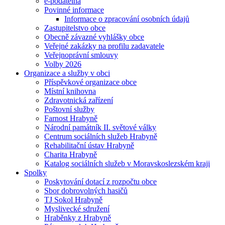
e-podatelna
Povinné informace
Informace o zpracování osobních údajů
Zastupitelstvo obce
Obecně závazné vyhlášky obce
Veřejné zakázky na profilu zadavatele
Veřejnoprávní smlouvy
Volby 2026
Organizace a služby v obci
Příspěvkové organizace obce
Místní knihovna
Zdravotnická zařízení
Poštovní služby
Farnost Hrabyně
Národní památník II. světové války
Centrum sociálních služeb Hrabyně
Rehabilitační ústav Hrabyně
Charita Hrabyně
Katalog sociálních služeb v Moravskoslezském kraji
Spolky
Poskytování dotací z rozpočtu obce
Sbor dobrovolných hasičů
TJ Sokol Hrabyně
Myslivecké sdružení
Hraběnky z Hrabyně