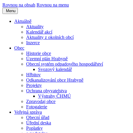
Rovnou na obsah
Rovnou na menu
Menu
Aktuálně
Aktuality
Kalendář akcí
Aktuality z okolních obcí
Inzerce
Obec
Historie obce
Územní plán Hrabyně
Obecní systém odpadového hospodářství
Svozový kalendář
Hřbitov
Odkanalizování obce Hrabyně
Projekty
Ochrana obyvatelstva
Výstrahy ČHMÚ
Zpravodaj obce
Fotogalerie
Veřejná správa
Obecní úřad
Úřední deska
Poplatky