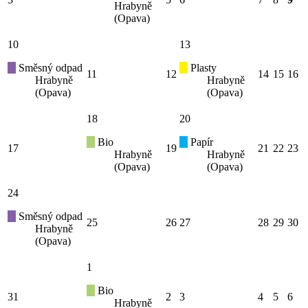
Hrabyně
(Opava)
10
13
Směsný odpad
Plasty
11
12
14
15
16
Hrabyně
Hrabyně
(Opava)
(Opava)
18
20
Bio
Papír
17
19
21
22
23
Hrabyně
Hrabyně
(Opava)
(Opava)
24
Směsný odpad
25
26
27
28
29
30
Hrabyně
(Opava)
1
Bio
31
2
3
4
5
6
Hrabyně