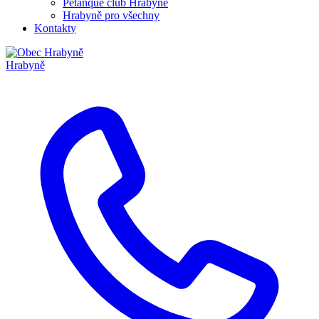
Pétanque club Hrabyně
Hrabyně pro všechny
Kontakty
Hrabyně