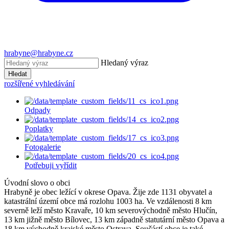
hrabyne@hrabyne.cz
Hledaný výraz
Hledat
rozšířené vyhledávání
Odpady
Poplatky
Fotogalerie
Potřebuji vyřídit
Úvodní slovo o obci
Hrabyně je obec ležící v okrese Opava. Žije zde 1131 obyvatel a
katastrální území obce má rozlohu 1003 ha. Ve vzdálenosti 8 km
severně leží město Kravaře, 10 km severovýchodně město Hlučín,
13 km jižně město Bílovec, 13 km západně statutární město Opava a
18 km východně krajské město Ostrava. Součástí obce je také