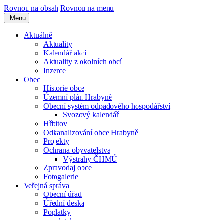
Rovnou na obsah
Rovnou na menu
Menu
Aktuálně
Aktuality
Kalendář akcí
Aktuality z okolních obcí
Inzerce
Obec
Historie obce
Územní plán Hrabyně
Obecní systém odpadového hospodářství
Svozový kalendář
Hřbitov
Odkanalizování obce Hrabyně
Projekty
Ochrana obyvatelstva
Výstrahy ČHMÚ
Zpravodaj obce
Fotogalerie
Veřejná správa
Obecní úřad
Úřední deska
Poplatky