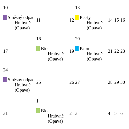
10
13
Směsný odpad
Plasty
11
12
14
15
16
Hrabyně
Hrabyně
(Opava)
(Opava)
18
20
Bio
Papír
17
19
21
22
23
Hrabyně
Hrabyně
(Opava)
(Opava)
24
Směsný odpad
25
26
27
28
29
30
Hrabyně
(Opava)
1
Bio
31
2
3
4
5
6
Hrabyně
(Opava)