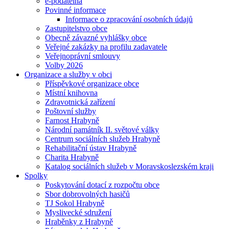
e-podatelna
Povinné informace
Informace o zpracování osobních údajů
Zastupitelstvo obce
Obecně závazné vyhlášky obce
Veřejné zakázky na profilu zadavatele
Veřejnoprávní smlouvy
Volby 2026
Organizace a služby v obci
Příspěvkové organizace obce
Místní knihovna
Zdravotnická zařízení
Poštovní služby
Farnost Hrabyně
Národní památník II. světové války
Centrum sociálních služeb Hrabyně
Rehabilitační ústav Hrabyně
Charita Hrabyně
Katalog sociálních služeb v Moravskoslezském kraji
Spolky
Poskytování dotací z rozpočtu obce
Sbor dobrovolných hasičů
TJ Sokol Hrabyně
Myslivecké sdružení
Hraběnky z Hrabyně