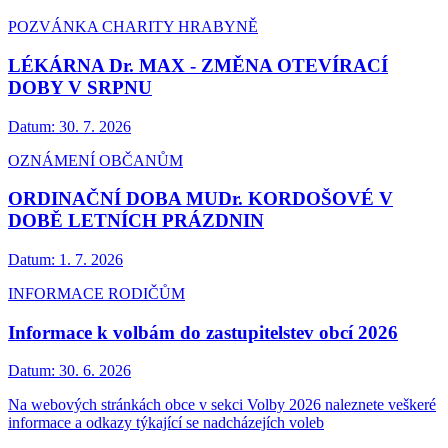
POZVÁNKA CHARITY HRABYNĚ
LÉKÁRNA Dr. MAX - ZMĚNA OTEVÍRACÍ
DOBY V SRPNU
Datum:
30. 7. 2026
OZNÁMENÍ OBČANŮM
ORDINAČNÍ DOBA MUDr. KORDOŠOVÉ V
DOBĚ LETNÍCH PRÁZDNIN
Datum:
1. 7. 2026
INFORMACE RODIČŮM
Informace k volbám do zastupitelstev obcí 2026
Datum:
30. 6. 2026
Na webových stránkách obce v sekci Volby 2026 naleznete veškeré
informace a odkazy týkající se nadcházejích voleb