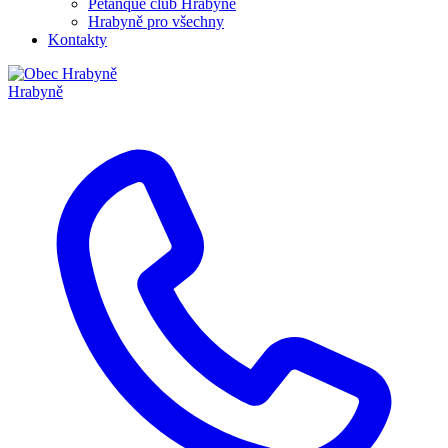
Pétanque club Hrabyně
Hrabyně pro všechny
Kontakty
Hrabyně