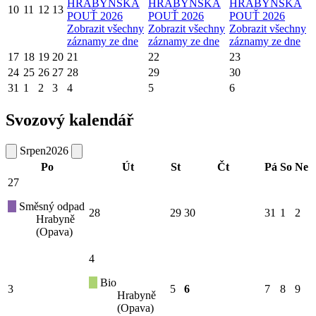
HRABYŇSKÁ
HRABYŇSKÁ
HRABYŇSKÁ
10
11
12
13
POUŤ 2026
POUŤ 2026
POUŤ 2026
Zobrazit všechny
Zobrazit všechny
Zobrazit všechny
záznamy ze dne
záznamy ze dne
záznamy ze dne
17
18
19
20
21
22
23
24
25
26
27
28
29
30
31
1
2
3
4
5
6
Svozový kalendář
Srpen
2026
Po
Út
St
Čt
Pá
So
Ne
27
Směsný odpad
28
29
30
31
1
2
Hrabyně
(Opava)
4
Bio
3
5
6
7
8
9
Hrabyně
(Opava)