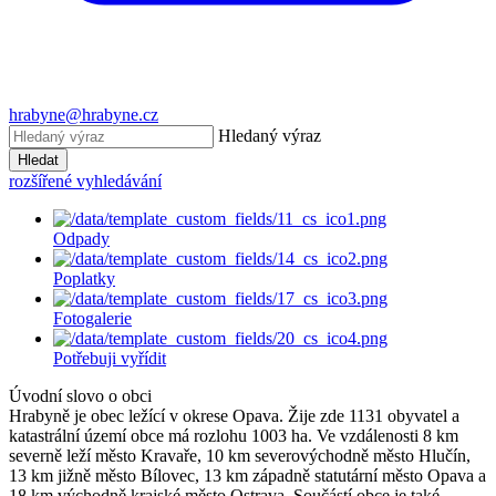
hrabyne@hrabyne.cz
Hledaný výraz
Hledat
rozšířené vyhledávání
Odpady
Poplatky
Fotogalerie
Potřebuji vyřídit
Úvodní slovo o obci
Hrabyně je obec ležící v okrese Opava. Žije zde 1131 obyvatel a
katastrální území obce má rozlohu 1003 ha. Ve vzdálenosti 8 km
severně leží město Kravaře, 10 km severovýchodně město Hlučín,
13 km jižně město Bílovec, 13 km západně statutární město Opava a
18 km východně krajské město Ostrava. Součástí obce je také