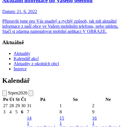
Aktuální informace do Vašeho telefonu
Datum:
21. 6. 2022
Připravili jsme pro Vás snadný a rychlý způsob, jak mít aktuální
informace z naší obce ve Vašem mobilním telefonu, nebo tabletu.
Stačí si zdarma nainstalovat mobilní aplikaci V OBRAZE.
Aktuálně
Aktuality
Kalendář akcí
Aktuality z okolních obcí
Inzerce
Kalendář
Srpen
2026
Po
Út
St
Čt
Pá
So
Ne
27
28
29
30
31
1
2
3
4
5
6
7
8
9
14
15
16
1
1
1